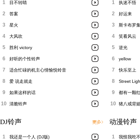
1
1
目不转睛
执迷不悟
2
2
答案
好运来
3
3
星火
斯卡布罗
4
4
大风吹
笑看风云
5
5
胜利 victory
逆光
6
6
好听的个性铃声
yellow
7
7
适合忙碌的机主心情愉悦铃音
快乐至上
8
8
爱 说走就走
Street Ligh
9
9
如果这样的话
都有一颗红
10
10
清脆铃声
猪八戒背
DJ铃声
动漫铃声
1
1
我还是一个人 (DJ版)
我恨我吃