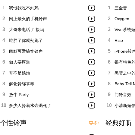
1
1
我恨我吃不到鸡
三全音
2
2
网上最火的手机铃声
Oxygen
3
3
大哥来电话了 接吗
Vivo系统
4
4
吃胖了你就别跑了
Rise
5
5
幽默可爱搞笑铃声
iPhone铃
6
6
做人要厚道
很有特色
7
7
哥不是娘炮
黑暗之中
8
8
解化骨绵掌毒
Baby Tell 
9
9
放牛 Party
门铃音效
10
10
多少人拎着水壶渴死了
小清新短
个性铃声
经典好听