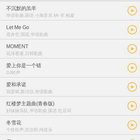
不沉默的羔羊
华语歌曲,国语,小旭音乐,Mr.岑,柏凝
Let Me Go
苍井空,国语,华语歌曲
MOMENT
花泽香菜,日韩歌曲
爱上你是一个错
DJ铃声
爱和承诺
胡彦斌,陈洁仪,华语歌曲
红楼梦主题曲(青春版)
好妹妹乐队,华语歌曲,国语,红豆词
冬雪花
个性铃声,宗次郎,纯音乐