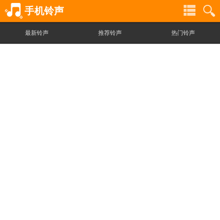
手机铃声
最新铃声
推荐铃声
热门铃声
铃
铃
声
声
分
搜