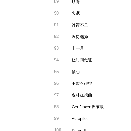
89
肋骨
90
失眠
91
禅舞不二
92
没得选择
93
十一月
94
让时间做证
95
倾心
96
不能不想她
97
森林狂想曲
98
Get Jinxed摇滚版
99
Autopilot
100
Bump It