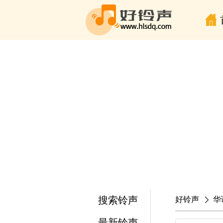
搜索铃声
好铃声
华
最新铃声