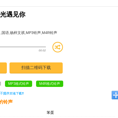
光遇见你
曲
,
国语
,
杨梓文祺
,
MP3铃声
,
M4R铃声
00:02
扫描二维码下载
|
MP3格式铃声
M4R格式铃声
的铃声
笨蛋