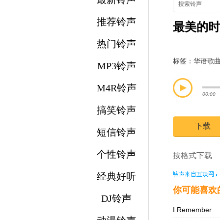
推荐铃声
最美的时
热门铃声
标签：
华语歌
MP3铃声
M4R铃声
00:00
搞笑铃声
下载
短信铃声
个性铃声
按格式下载 
经典好听
你可能喜欢
DJ铃声
I Remember