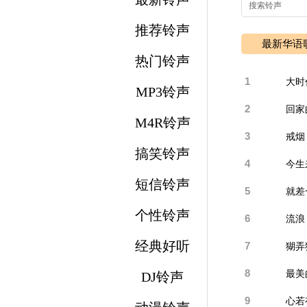
推荐铃声
最新华语
热门铃声
1
大时
MP3铃声
2
回家
M4R铃声
3
戒烟
搞笑铃声
4
今生
短信铃声
5
就差
个性铃声
6
流浪
经典好听
7
猢弄
8
最美
DJ铃声
9
心若