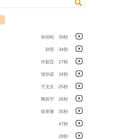
孙伯纶
39秒
孙莞
34秒
许茹芸
27秒
张怡诺
34秒
于文文
25秒
陶辰宇
26秒
徐誉滕
35秒
47秒
28秒