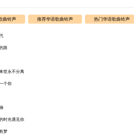
歌曲铃声
推荐华语歌曲铃声
热门华语歌曲铃声
代
的路
来世永不分离
一个你
狲
的时光遇见你
有梦