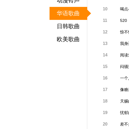
动漫铃声
10
喝点
华语歌曲
11
520
日韩歌曲
12
惊不
欧美歌曲
13
我身
14
阅读
15
闷骚
16
一个
17
像糖
18
天赐
19
忧郁
20
差不