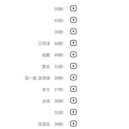
35秒
43秒
35秒
王羽泽
46秒
胡夏
48秒
萧全
31秒
贺一航
,
张津涤
38秒
本兮
27秒
冰淇
35秒
31秒
张震岳
38秒