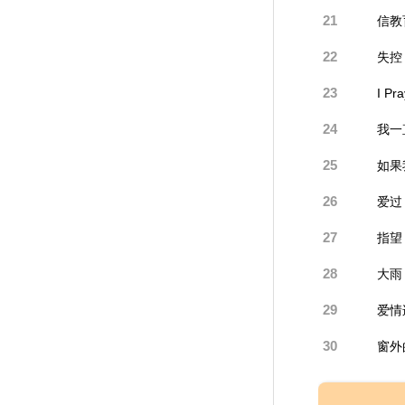
21
信教
22
失控
23
I Pr
24
我一
25
如果
26
爱过
27
指望
28
大雨
29
爱情
30
窗外