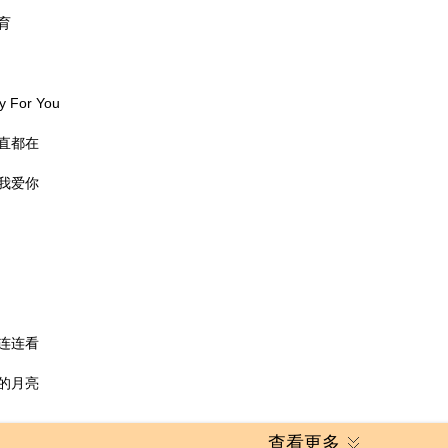
育
ay For You
直都在
我爱你
连连看
的月亮
查看更多