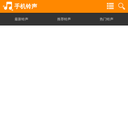
手机铃声
最新铃声
推荐铃声
热门铃声
铃
铃
声
声
分
搜