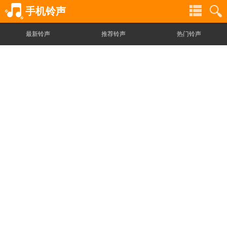
手机铃声
最新铃声
推荐铃声
热门铃声
铃
铃
声
声
分
搜