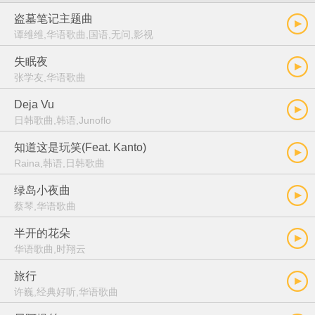
盗墓笔记主题曲
谭维维,华语歌曲,国语,无问,影视
失眠夜
张学友,华语歌曲
Deja Vu
日韩歌曲,韩语,Junoflo
知道这是玩笑(Feat. Kanto)
Raina,韩语,日韩歌曲
绿岛小夜曲
蔡琴,华语歌曲
半开的花朵
华语歌曲,时翔云
旅行
许巍,经典好听,华语歌曲