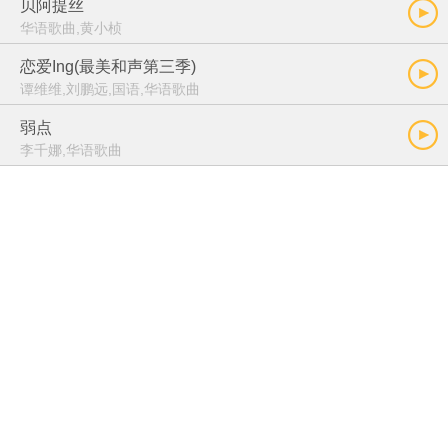
贝阿提丝
华语歌曲,黄小桢
恋爱Ing(最美和声第三季)
谭维维,刘鹏远,国语,华语歌曲
弱点
李千娜,华语歌曲