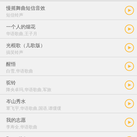
慢摇舞曲短信音效
短信铃声
一个人的烟花
华语歌曲,王子月
光棍歌（儿歌版）
搞笑铃声
醒悟
白雪,华语歌曲
驼铃
降央卓玛,华语歌曲,军旅
岑山秀水
覃飞宇,华语歌曲,国语,谭缓缓
我的志愿
李寿全,华语歌曲