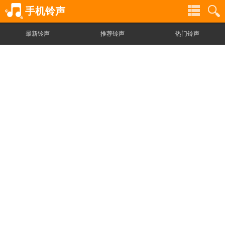
手机铃声
最新铃声
推荐铃声
热门铃声
铃
铃
声
声
分
搜