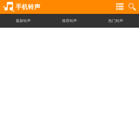
手机铃声
最新铃声
推荐铃声
热门铃声
铃
铃
声
声
分
搜