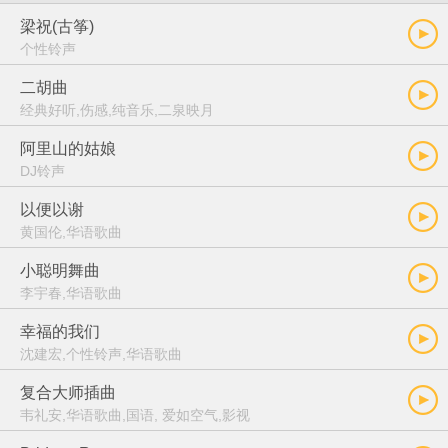
梁祝(古筝)
个性铃声
二胡曲
经典好听,伤感,纯音乐,二泉映月
阿里山的姑娘
DJ铃声
以便以谢
黄国伦,华语歌曲
小聪明舞曲
李宇春,华语歌曲
幸福的我们
沈建宏,个性铃声,华语歌曲
复合大师插曲
韦礼安,华语歌曲,国语, 爱如空气,影视