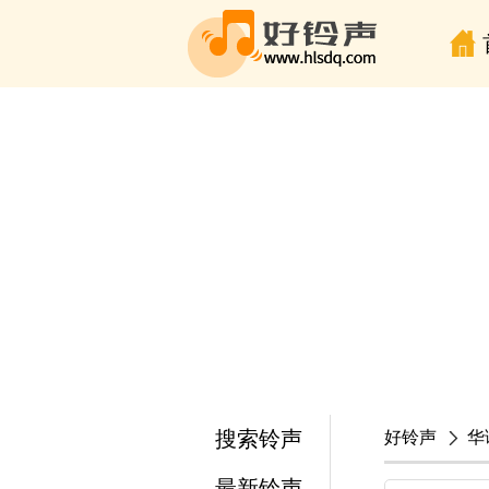
搜索铃声
好铃声
华
最新铃声