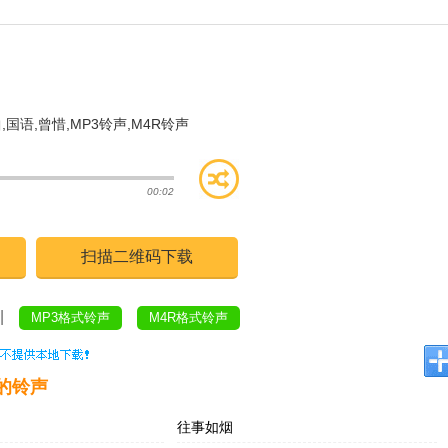
曲
,
国语
,
曾惜
,
MP3铃声
,
M4R铃声
00:02
扫描二维码下载
|
MP3格式铃声
M4R格式铃声
的铃声
往事如烟