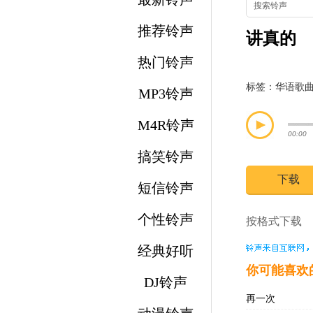
推荐铃声
讲真的
热门铃声
标签：
华语歌
MP3铃声
M4R铃声
00:00
搞笑铃声
下载
短信铃声
个性铃声
按格式下载 
经典好听
你可能喜欢
DJ铃声
再一次