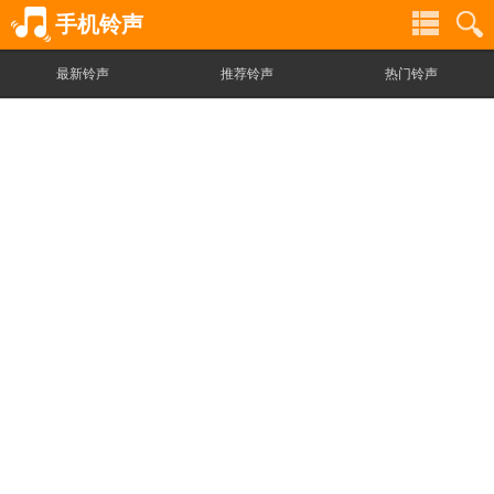
手机铃声
最新铃声
推荐铃声
热门铃声
铃
铃
声
声
分
搜