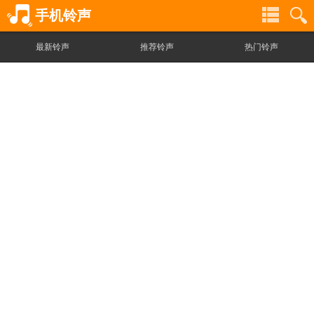
手机铃声
最新铃声
推荐铃声
热门铃声
铃
铃
声
声
分
搜