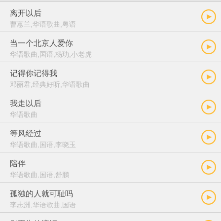
离开以后
曹蕙兰,华语歌曲,粤语
当一个北京人爱你
华语歌曲,国语,杨玏,小老虎
记得你记得我
邓丽君,经典好听,华语歌曲
我走以后
华语歌曲
等风经过
华语歌曲,国语,李晓玉
陪伴
华语歌曲,国语,舒鹏
孤独的人就可耻吗
李志洲,华语歌曲,国语