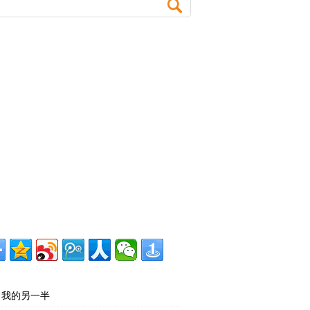
我的另一半