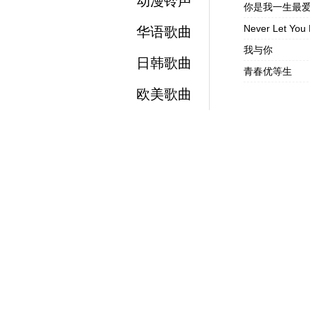
动漫铃声
你是我一生最爱
Never Let You
华语歌曲
我与你
日韩歌曲
青春优等生
欧美歌曲