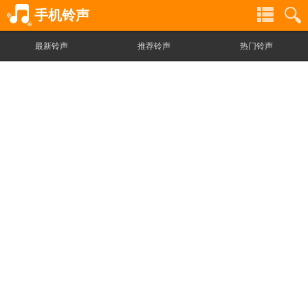
手机铃声
最新铃声
推荐铃声
热门铃声
铃
铃
声
声
分
搜