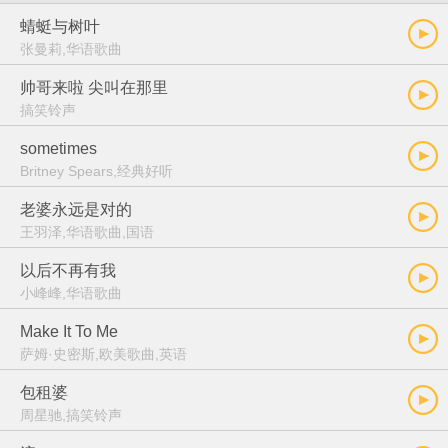
蜻蜓与树叶
张曼莉,华语歌曲
帅哥来啦 尖叫在那里
搞笑铃声
sometimes
Britney Spears,经典好听
老婆永远是对的
王羽泽,华语歌曲,国语
以后不再有我
小峰峰,华语歌曲
Make It To Me
萨姆·史密斯,欧美歌曲,英语
包租婆
周星驰,搞笑铃声