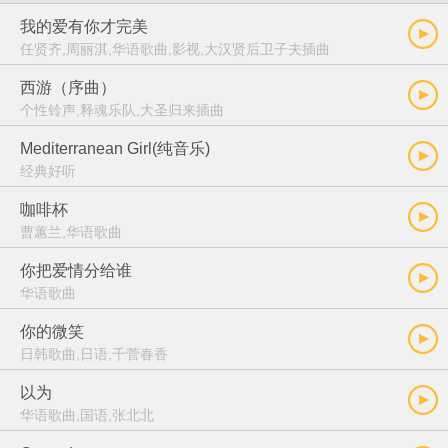
我的爱有你才完美
任贤齐,周丽淇,华语歌曲,影视,大汉贤后卫子夫插曲
西游（序曲）
个性铃声,释魂乐队,大圣归来插曲
Mediterranean Girl(纯音乐)
经典好听
咖啡杯
曹蕙兰,华语歌曲
你把爱情分给谁
华语歌曲
你的微笑
日韩歌曲,日语,千菅春香
以为
华语歌曲,国语,张北北