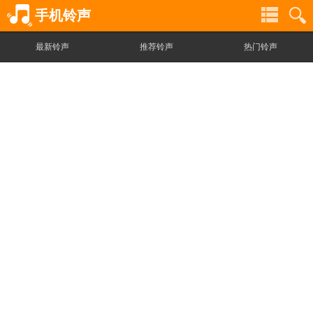
手机铃声
最新铃声
推荐铃声
热门铃声
铃
铃
声
声
分
搜