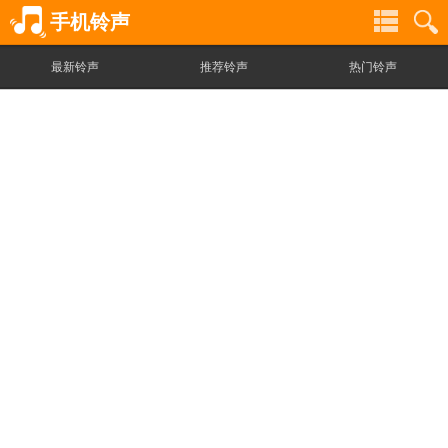
手机铃声
最新铃声
推荐铃声
热门铃声
铃
铃
声
声
分
搜