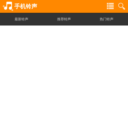
手机铃声
最新铃声
推荐铃声
热门铃声
铃
铃
声
声
分
搜