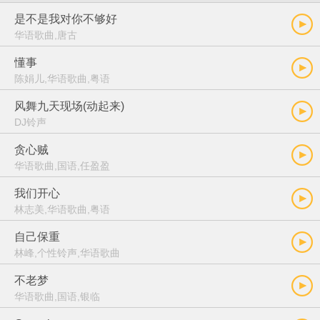
是不是我对你不够好
华语歌曲,唐古
懂事
陈娟儿,华语歌曲,粤语
风舞九天现场(动起来)
DJ铃声
贪心贼
华语歌曲,国语,任盈盈
我们开心
林志美,华语歌曲,粤语
自己保重
林峰,个性铃声,华语歌曲
不老梦
华语歌曲,国语,银临