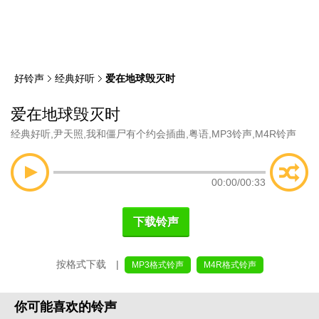
类
索
好铃声
经典好听
爱在地球毁灭时
爱在地球毁灭时
经典好听
,
尹天照
,
我和僵尸有个约会插曲
,
粤语
,
MP3铃声
,
M4R铃声
00:00
/
00:33
下载铃声
按格式下载 |
MP3格式铃声
M4R格式铃声
你可能喜欢的铃声