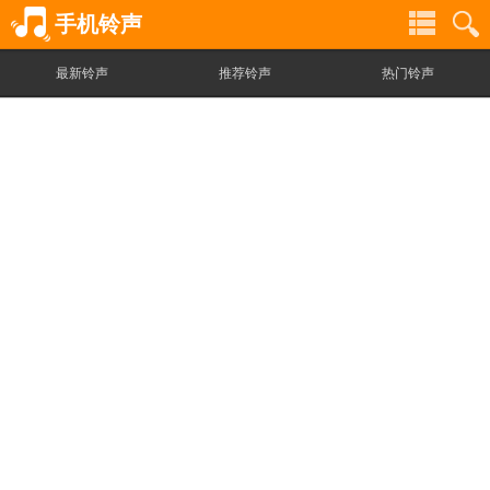
手机铃声
最新铃声
推荐铃声
热门铃声
铃
铃
声
声
分
搜