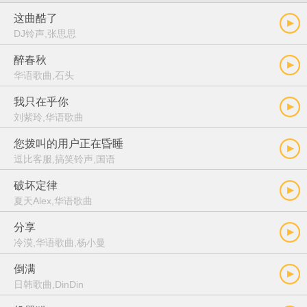
这曲酷了
DJ铃声,张思思
醉春秋
华语歌曲,石头
我只在乎你
刘紫玲,华语歌曲
您拨叫的用户正在昏睡
逗比客服,搞笑铃声,国语
破坏定律
夏天Alex,华语歌曲
分享
冷漠,华语歌曲,杨小曼
倒满
日韩歌曲,DinDin