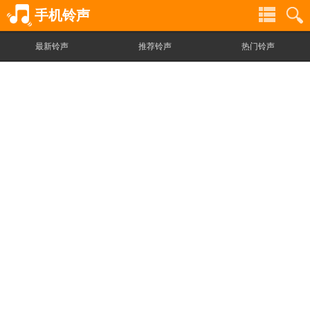
手机铃声
最新铃声
推荐铃声
热门铃声
铃
铃
声
声
分
搜