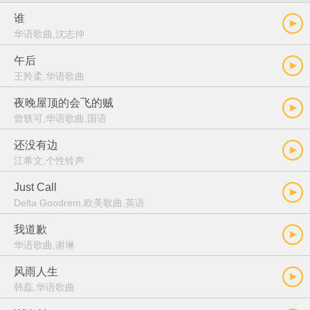
谁
华语歌曲,沈志仲
午后
王羚柔,华语歌曲
夜晚屋顶的会飞的贼
曾轶可,华语歌曲,国语
还没有边
江希文,个性铃声
Just Call
Delta Goodrem,欧美歌曲,英语
我道歉
华语歌曲,谢琳
风雨人生
韩磊,华语歌曲