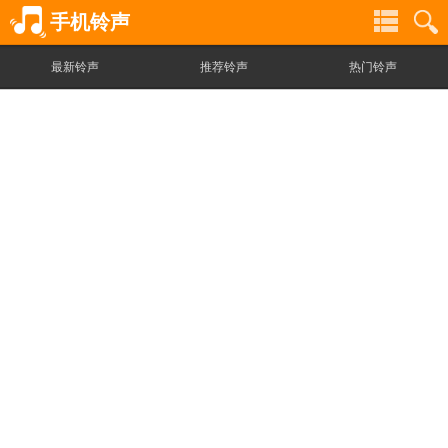
手机铃声
最新铃声
推荐铃声
热门铃声
铃
铃
声
声
分
搜