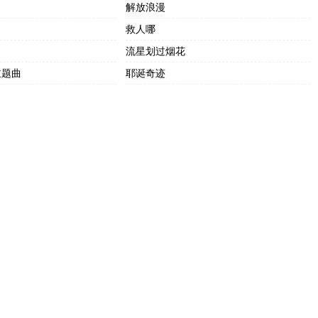
解放浪漫
救人哪
流星划过烟花
主题曲
耶诞奇迹