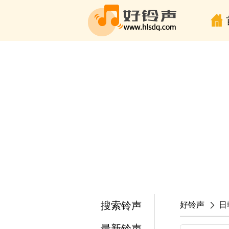
搜索铃声
好铃声
日
最新铃声