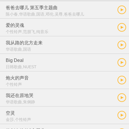
爸爸去哪儿 第五季主题曲
陈小春,华语歌曲,国语,邓伦,吴尊,爸爸去哪儿
爱的灵魂
个性铃声,范朋飞,纯音乐
我从路的北方走来
华语歌曲,国语
Big Deal
日韩歌曲,NUEST
炮火的声音
个性铃声
我还在原地哭
华语歌曲,朱俐静
空灵
金莎,个性铃声