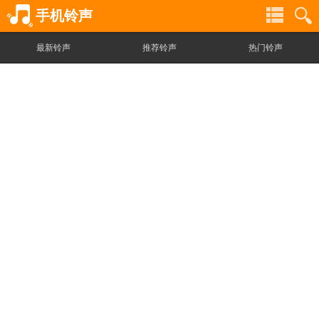
手机铃声
最新铃声
推荐铃声
热门铃声
铃
铃
声
声
分
搜