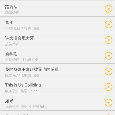
路西法
动漫铃声
童年
小嘿嘿,搞笑铃声,国语
讲大话会甩大牙
搞笑铃声
新学期
短信铃声,羽毛田丈史
我的身体不喜欢被逼迫的感觉
陈劭康,华语歌曲,国语
This Is Us Colliding
欧美歌曲,英语,Talos
如果
华语歌曲,国语,七爬梯乐团