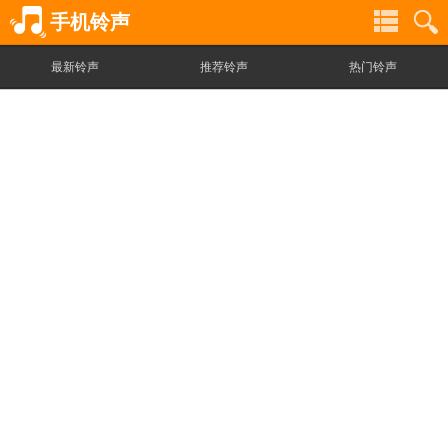
手机铃声
最新铃声
推荐铃声
热门铃声
铃
铃
声
声
分
搜