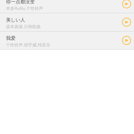
你一点都没变
本多RuRu,个性铃声
美しい人
坂本真绫,日韩歌曲
我爱
个性铃声,胡宇威,纯音乐