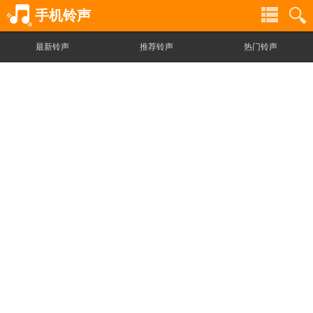
手机铃声
最新铃声
推荐铃声
热门铃声
铃
铃
声
声
分
搜