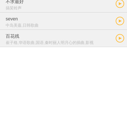
不求最好
搞笑铃声
seven
中岛美嘉,日韩歌曲
百花残
崔子格,华语歌曲,国语,秦时丽人明月心的插曲,影视