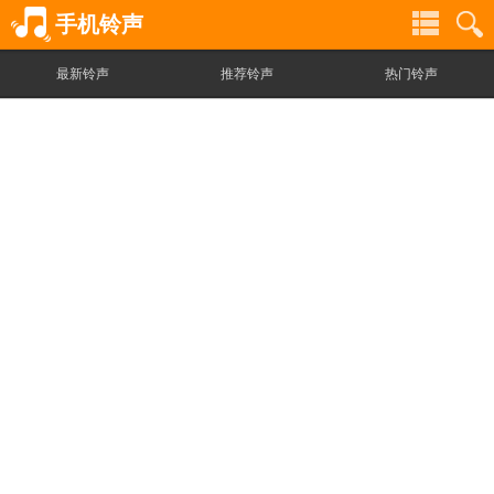
手机铃声
最新铃声
推荐铃声
热门铃声
铃
铃
声
声
分
搜