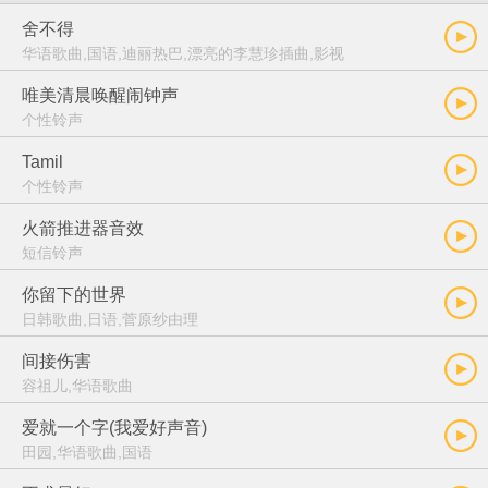
舍不得
华语歌曲,国语,迪丽热巴,漂亮的李慧珍插曲,影视
唯美清晨唤醒闹钟声
个性铃声
Tamil
个性铃声
火箭推进器音效
短信铃声
你留下的世界
日韩歌曲,日语,菅原纱由理
间接伤害
容祖儿,华语歌曲
爱就一个字(我爱好声音)
田园,华语歌曲,国语