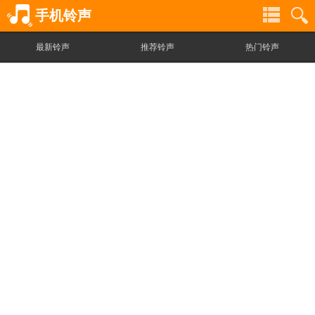
手机铃声
最新铃声
推荐铃声
热门铃声
铃
铃
声
声
分
搜