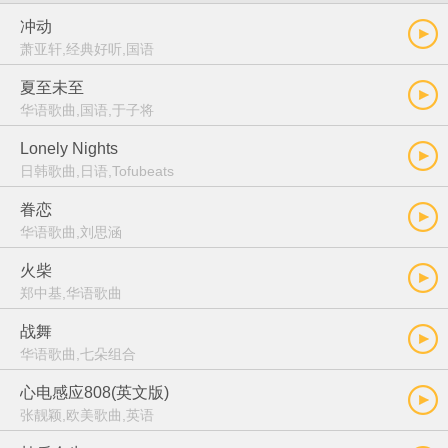
冲动
萧亚轩,经典好听,国语
夏至未至
华语歌曲,国语,于子将
Lonely Nights
日韩歌曲,日语,Tofubeats
眷恋
华语歌曲,刘思涵
火柴
郑中基,华语歌曲
战舞
华语歌曲,七朵组合
心电感应808(英文版)
张靓颖,欧美歌曲,英语