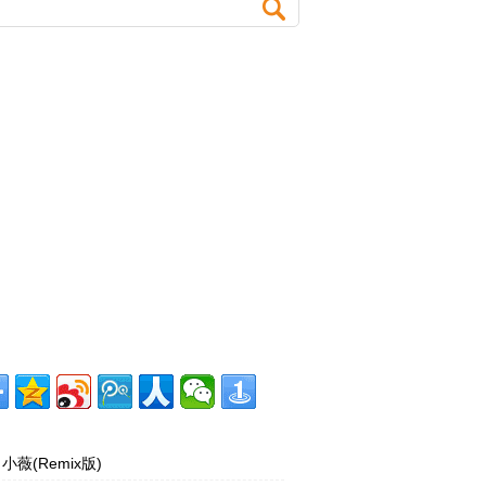
小薇(Remix版)