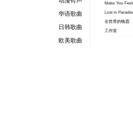
动漫铃声
Make You Feel
Lost in Paradis
华语歌曲
全世界的晚霞
日韩歌曲
工作室
欧美歌曲