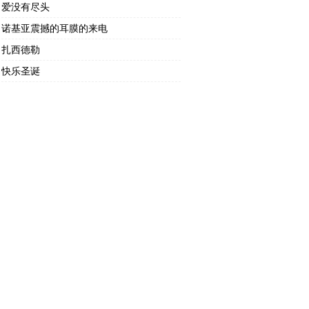
爱没有尽头
诺基亚震撼的耳膜的来电
扎西德勒
快乐圣诞