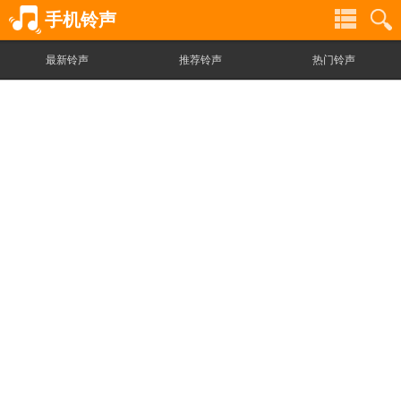
手机铃声
最新铃声
推荐铃声
热门铃声
铃
铃
声
声
分
搜