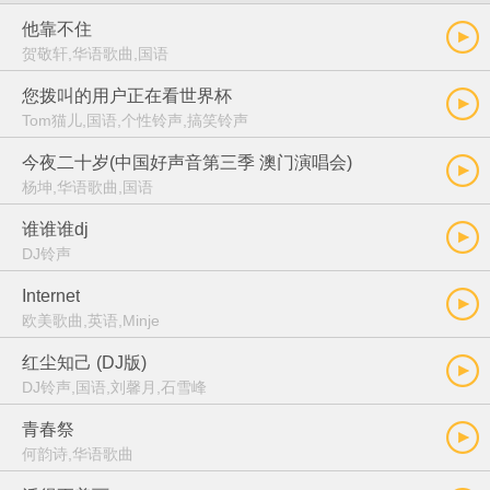
他靠不住
贺敬轩,华语歌曲,国语
您拨叫的用户正在看世界杯
Tom猫儿,国语,个性铃声,搞笑铃声
今夜二十岁(中国好声音第三季 澳门演唱会)
杨坤,华语歌曲,国语
谁谁谁dj
DJ铃声
Internet
欧美歌曲,英语,Minje
红尘知己 (DJ版)
DJ铃声,国语,刘馨月,石雪峰
青春祭
何韵诗,华语歌曲