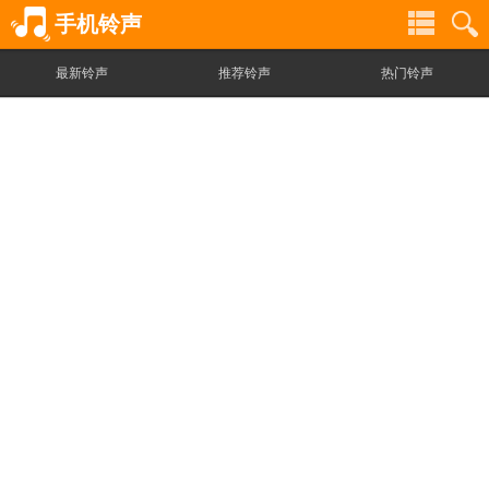
手机铃声
最新铃声
推荐铃声
热门铃声
铃
铃
声
声
分
搜