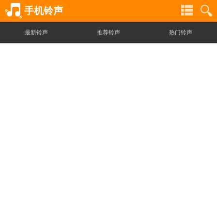
手机铃声
最新铃声
推荐铃声
热门铃声
铃
铃
声
声
分
搜