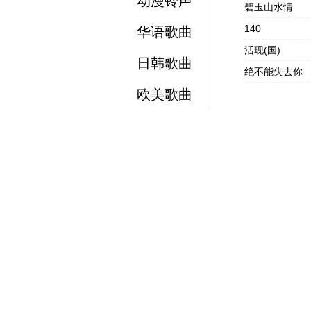
动漫铃声
碧玉山水情
140
华语歌曲
活现(国)
日韩歌曲
绝不能失去你
欧美歌曲