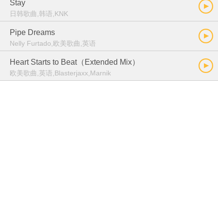
Stay
日韩歌曲,韩语,KNK
Pipe Dreams
Nelly Furtado,欧美歌曲,英语
Heart Starts to Beat（Extended Mix）
欧美歌曲,英语,Blasterjaxx,Marnik