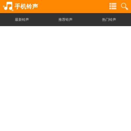
手机铃声
最新铃声
推荐铃声
热门铃声
铃
铃
声
声
分
搜