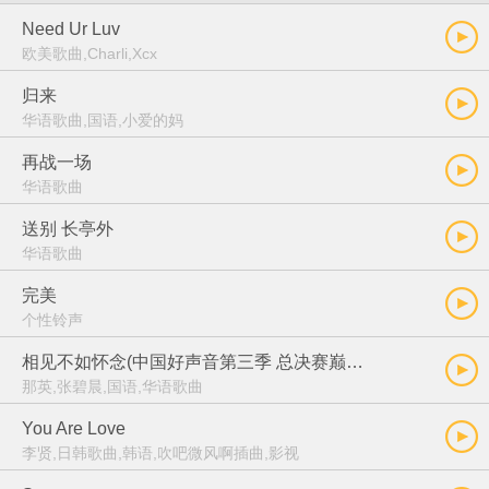
Need Ur Luv
欧美歌曲,Charli,Xcx
归来
华语歌曲,国语,小爱的妈
再战一场
华语歌曲
送别 长亭外
华语歌曲
完美
个性铃声
相见不如怀念(中国好声音第三季 总决赛巅峰之夜)
那英,张碧晨,国语,华语歌曲
You Are Love
李贤,日韩歌曲,韩语,吹吧微风啊插曲,影视