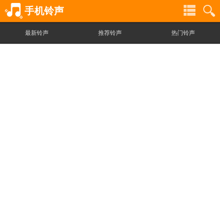
手机铃声
最新铃声
推荐铃声
热门铃声
铃
铃
声
声
分
搜