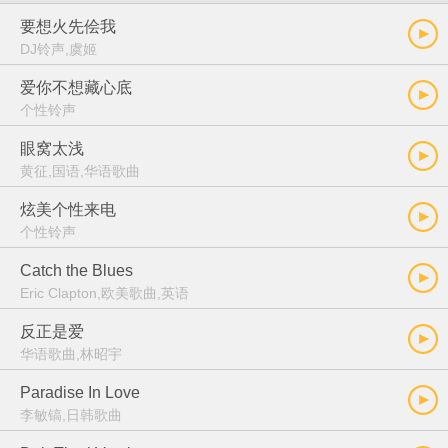
要想火先侩我
DJ铃声,虞姬
爱你不想藏心底
个性铃声
眼窝太浅
黄征,国语,华语歌曲
炫美个性来电
个性铃声
Catch the Blues
Eric Clapton,欧美歌曲,英语
反正是爱
华语歌曲,林昭宇
Paradise In Love
李敏镐,日韩歌曲