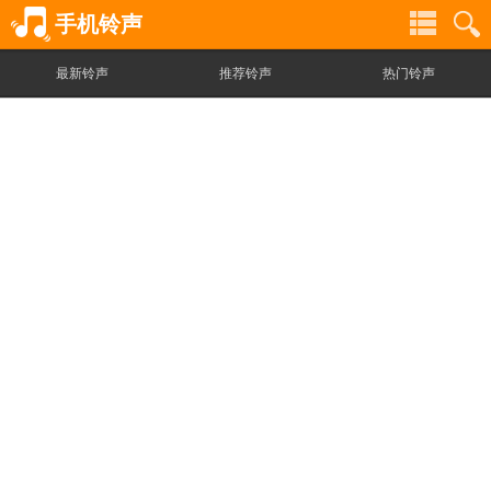
手机铃声
最新铃声
推荐铃声
热门铃声
铃
铃
声
声
分
搜