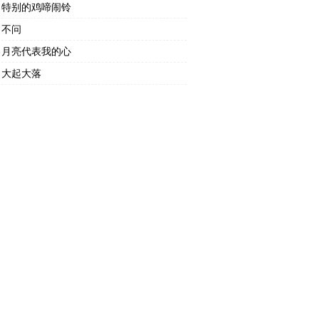
特别的鸡啼闹铃
不问
月亮代表我的心
大起大落