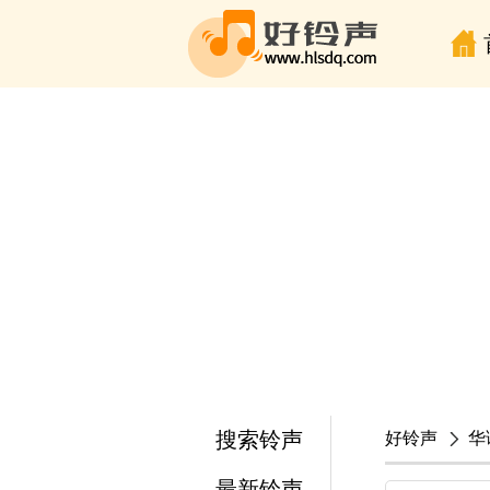
搜索铃声
好铃声
华
最新铃声