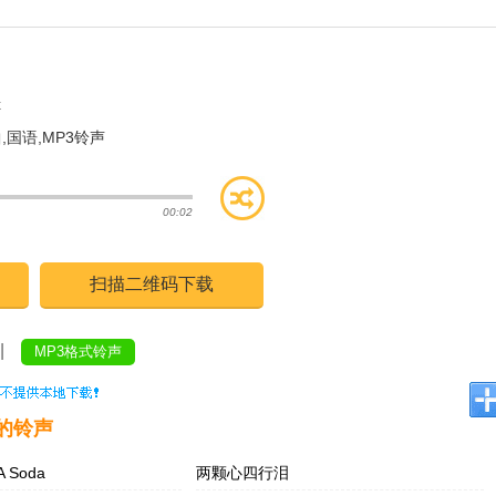
x
曲
,
国语
,
MP3铃声
00:02
扫描二维码下载
|
MP3格式铃声
的铃声
A Soda
两颗心四行泪