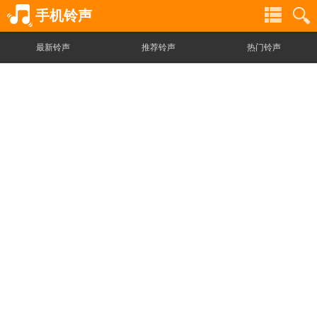
手机铃声
最新铃声
推荐铃声
热门铃声
铃
铃
声
声
分
搜