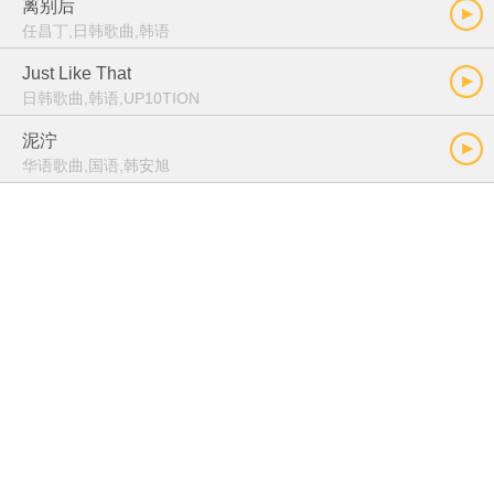
离别后
任昌丁,日韩歌曲,韩语
Just Like That
日韩歌曲,韩语,UP10TION
泥泞
华语歌曲,国语,韩安旭