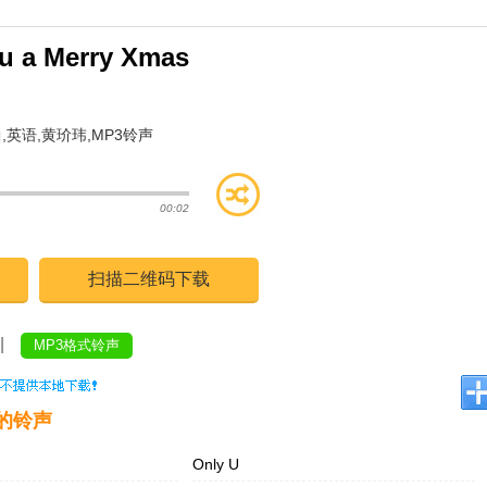
u a Merry Xmas
曲
,
英语
,
黄玠玮
,
MP3铃声
00:02
扫描二维码下载
|
MP3格式铃声
的铃声
Only U