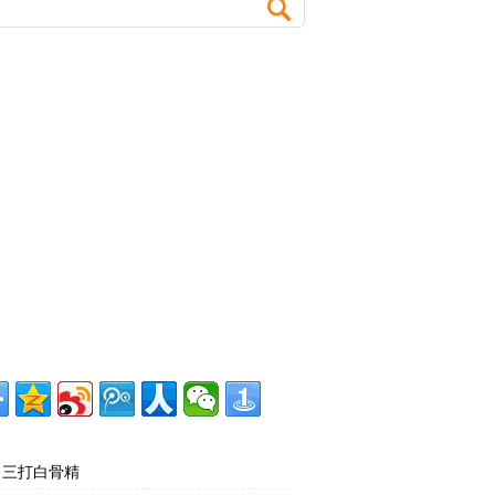
三打白骨精