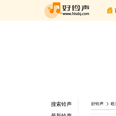
搜索铃声
好铃声
欧
最新铃声