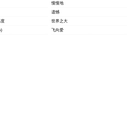
慢慢地
遗憾
高度
世界之大
)
飞向爱