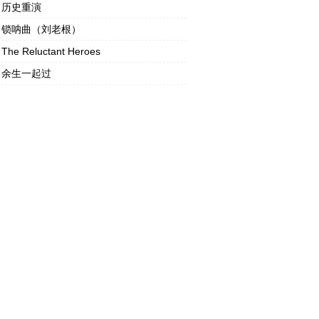
历史重演
锁呐曲（刘老根）
The Reluctant Heroes
余生一起过