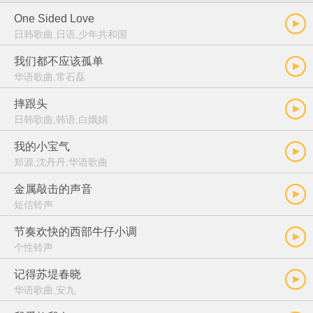
One Sided Love
日韩歌曲,日语,少年共和国
我们都不应该孤单
华语歌曲,常石磊
摔跟头
日韩歌曲,韩语,白娥娟
我的小宝气
郑源,沈丹丹,华语歌曲
金属敲击的声音
短信铃声
节奏欢快的西部牛仔小调
个性铃声
记得苏堤春晓
华语歌曲,安九