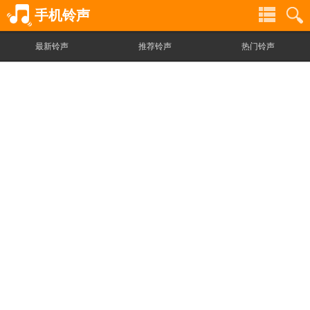
手机铃声
最新铃声
推荐铃声
热门铃声
铃
铃
声
声
分
搜