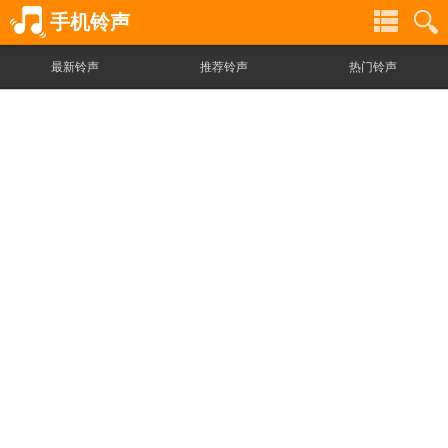
手机铃声
最新铃声
推荐铃声
热门铃声
铃
铃
声
声
分
搜