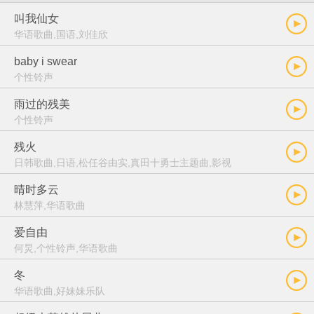
叫我仙女
华语歌曲,国语,刘佳欣
baby i swear
个性铃声
雨过的残美
个性铃声
残火
日韩歌曲,日语,松任谷由实,真田十勇士主题曲,影视
晴时多云
林慧萍,华语歌曲
爱自由
何炅,个性铃声,华语歌曲
冬
华语歌曲,好妹妹乐队