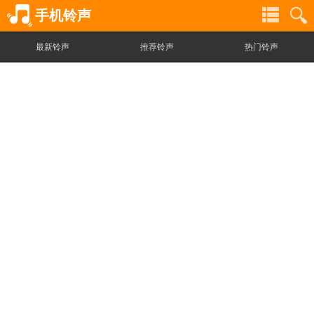
手机铃声
最新铃声
推荐铃声
热门铃声
铃
铃
声
声
分
搜