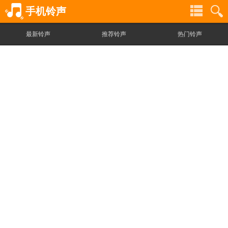
手机铃声
最新铃声
推荐铃声
热门铃声
铃
铃
声
声
分
搜