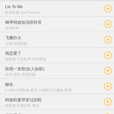
Lie To Me
欧美歌曲,RobThomas
钢琴特效短消息铃音
短信铃声
飞蛾扑火
王键,华语歌曲
我恋爱了
张韶涵,个性铃声,华语歌曲
给我一首歌(女人如歌)
朱丹,国语,华语歌曲
融化
K.Will,日韩歌曲,韩语,云画的月光插曲,影视
柯德莉夏萍穿过的鞋
陈慧娴,经典好听,粤语