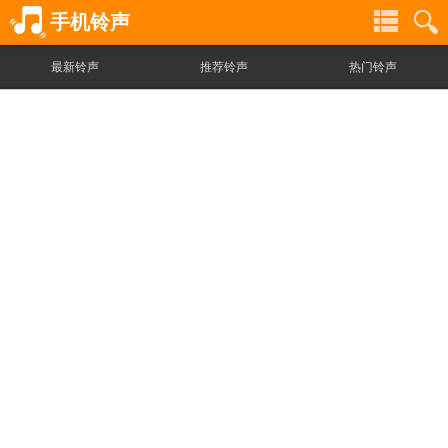
手机铃声
最新铃声
推荐铃声
热门铃声
铃
铃
声
声
分
搜