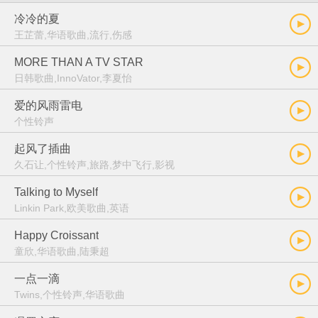
冷冷的夏
王芷蕾,华语歌曲,流行,伤感
MORE THAN A TV STAR
日韩歌曲,InnoVator,李夏怡
爱的风雨雷电
个性铃声
起风了插曲
久石让,个性铃声,旅路,梦中飞行,影视
Talking to Myself
Linkin Park,欧美歌曲,英语
Happy Croissant
童欣,华语歌曲,陆秉超
一点一滴
Twins,个性铃声,华语歌曲