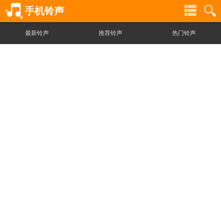
手机铃声
最新铃声
推荐铃声
热门铃声
铃
铃
声
声
分
搜