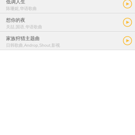
低调人生
陈珊妮,华语歌曲
想你的夜
关喆,国语,华语歌曲
家族狩猎主题曲
日韩歌曲,Androp,Shout,影视