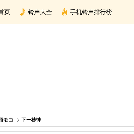
首页
铃声大全
手机铃声排行榜
语歌曲
下一秒钟