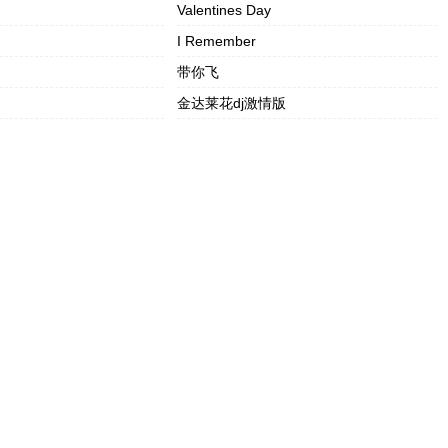
Valentines Day
I Remember
带你飞
金达莱花dj激情版