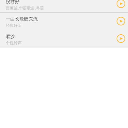
祝君好
曹蕙兰,华语歌曲,粤语
一曲长歌叹东流
经典好听
喉沙
个性铃声