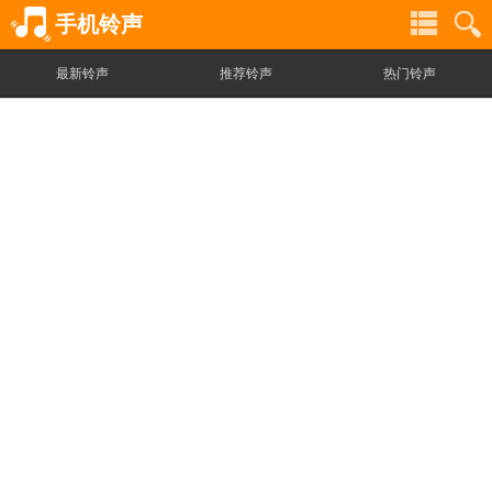
手机铃声
最新铃声
推荐铃声
热门铃声
铃
铃
声
声
分
搜