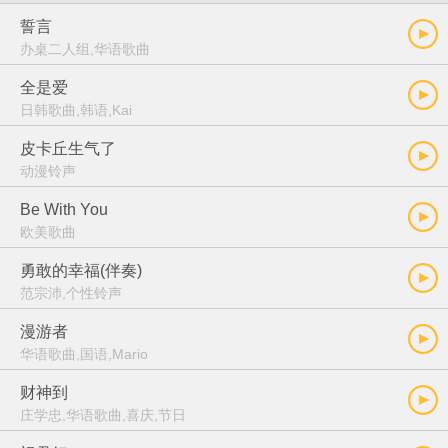
誓言
办桌二人组,华语歌曲
全是爱
日韩歌曲,韩语,Kai
皮卡丘生气了
动漫铃声
Be With You
欧美歌曲
勇敢的幸福(伴奏)
范宗沛,个性铃声
漫游者
华语歌曲,国语,Mario
财神到
庄学忠,华语歌曲,喜庆,节日