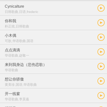
Cynicalture
日韩歌曲,日语,frederic
你和我
朴正炫,日韩歌曲
小木偶
可歆,华语歌曲,国语
点点滴滴
华语歌曲,赵敬一
来到我身边（悲伤恋歌）
华语歌曲
想让你骄傲
黄美珍,国语,华语歌曲
开一线窗
华语歌曲,李昊嘉