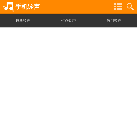
手机铃声
最新铃声
推荐铃声
热门铃声
铃
铃
声
声
分
搜