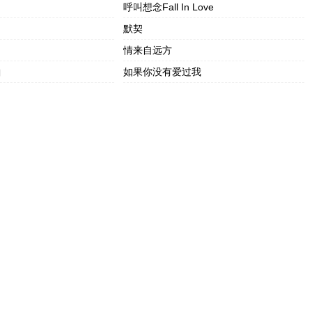
呼叫想念Fall In Love
默契
情来自远方
曲
如果你没有爱过我