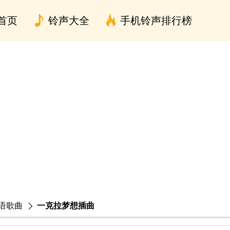
首页
铃声大全
手机铃声排行榜
语歌曲
一克拉梦想插曲