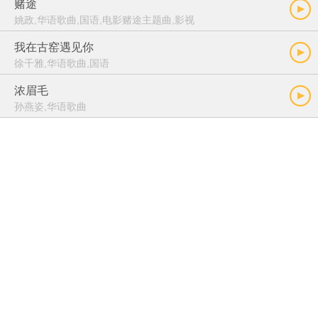
赌途
姚政,华语歌曲,国语,电影赌途主题曲,影视
我在古窑遇见你
徐千雅,华语歌曲,国语
浓眉毛
孙燕姿,华语歌曲