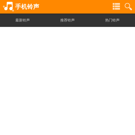
手机铃声
最新铃声
推荐铃声
热门铃声
铃
铃
声
声
分
搜