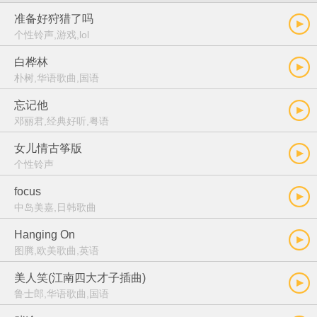
准备好狩猎了吗
个性铃声,游戏,lol
白桦林
朴树,华语歌曲,国语
忘记他
邓丽君,经典好听,粤语
女儿情古筝版
个性铃声
focus
中岛美嘉,日韩歌曲
Hanging On
图腾,欧美歌曲,英语
美人笑(江南四大才子插曲)
鲁士郎,华语歌曲,国语