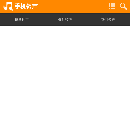
手机铃声
最新铃声
推荐铃声
热门铃声
铃
铃
声
声
分
搜