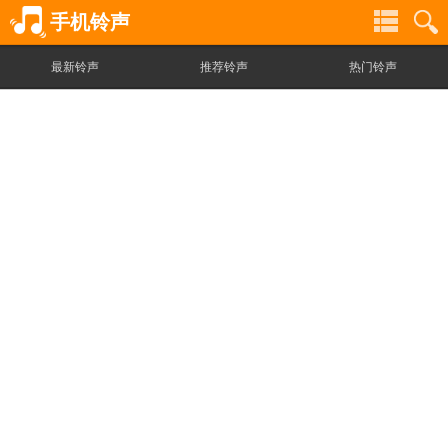
手机铃声
最新铃声
推荐铃声
热门铃声
铃
铃
声
声
分
搜